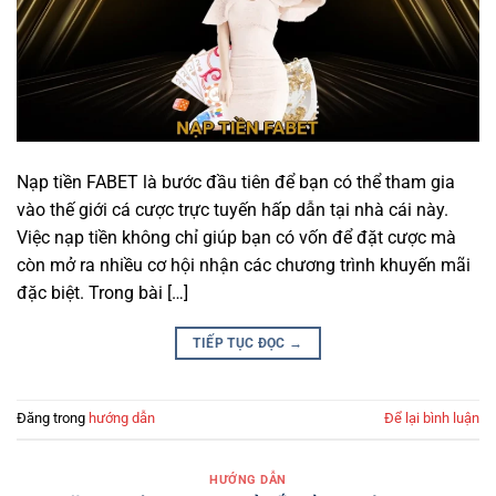
Nạp tiền FABET là bước đầu tiên để bạn có thể tham gia
vào thế giới cá cược trực tuyến hấp dẫn tại nhà cái này.
Việc nạp tiền không chỉ giúp bạn có vốn để đặt cược mà
còn mở ra nhiều cơ hội nhận các chương trình khuyến mãi
đặc biệt. Trong bài […]
TIẾP TỤC ĐỌC
→
Đăng trong
hướng dẫn
Để lại bình luận
HƯỚNG DẪN