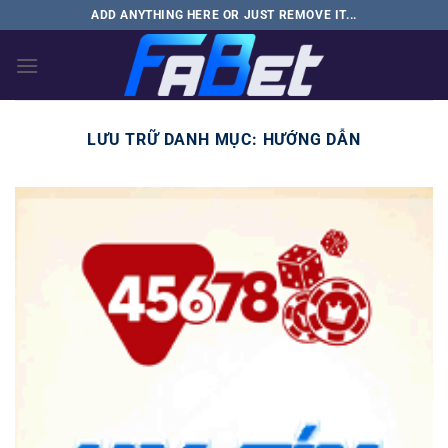
Bỏ
ADD ANYTHING HERE OR JUST REMOVE IT...
qua
nội
dung
LƯU TRỮ DANH MỤC:
HƯỚNG DẪN