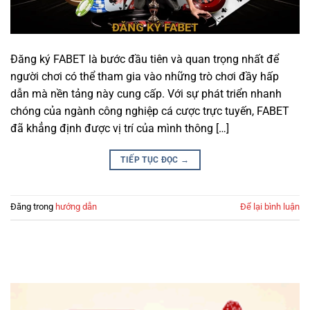
Đăng ký FABET là bước đầu tiên và quan trọng nhất để
người chơi có thể tham gia vào những trò chơi đầy hấp
dẫn mà nền tảng này cung cấp. Với sự phát triển nhanh
chóng của ngành công nghiệp cá cược trực tuyến, FABET
đã khẳng định được vị trí của mình thông […]
TIẾP TỤC ĐỌC
→
Đăng trong
hướng dẫn
Để lại bình luận