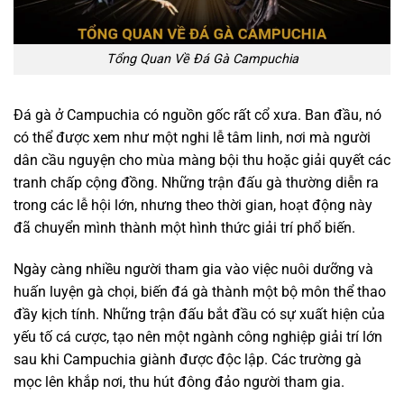
Tổng Quan Về Đá Gà Campuchia
Đá gà ở Campuchia có nguồn gốc rất cổ xưa. Ban đầu, nó
có thể được xem như một nghi lễ tâm linh, nơi mà người
dân cầu nguyện cho mùa màng bội thu hoặc giải quyết các
tranh chấp cộng đồng. Những trận đấu gà thường diễn ra
trong các lễ hội lớn, nhưng theo thời gian, hoạt động này
đã chuyển mình thành một hình thức giải trí phổ biến.
Ngày càng nhiều người tham gia vào việc nuôi dưỡng và
huấn luyện gà chọi, biến đá gà thành một bộ môn thể thao
đầy kịch tính. Những trận đấu bắt đầu có sự xuất hiện của
yếu tố cá cược, tạo nên một ngành công nghiệp giải trí lớn
sau khi Campuchia giành được độc lập. Các trường gà
mọc lên khắp nơi, thu hút đông đảo người tham gia.