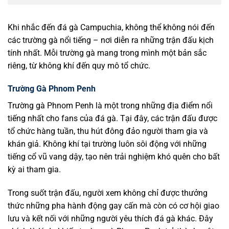
Khi nhắc đến đá gà Campuchia, không thể không nói đến
các trường gà nổi tiếng – nơi diễn ra những trận đấu kịch
tính nhất. Mỗi trường gà mang trong mình một bản sắc
riêng, từ không khí đến quy mô tổ chức.
Trường Gà Phnom Penh
Trường gà Phnom Penh là một trong những địa điểm nổi
tiếng nhất cho fans của đá gà. Tại đây, các trận đấu được
tổ chức hàng tuần, thu hút đông đảo người tham gia và
khán giả. Không khí tại trường luôn sôi động với những
tiếng cổ vũ vang dậy, tạo nên trải nghiệm khó quên cho bất
kỳ ai tham gia.
Trong suốt trận đấu, người xem không chỉ được thưởng
thức những pha hành động gay cấn mà còn có cơ hội giao
lưu và kết nối với những người yêu thích đá gà khác. Đây