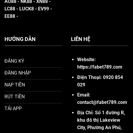
AO88
-
NK88
-
XN88
-
LC88
-
LUCK8
-
EV99
-
EE88
-
HƯỚNG DẪN
LIÊN HỆ
Website:
ĐĂNG KÝ
https://fabet789.com
ĐĂNG NHẬP
Điện Thoại:
0920 854
029
NẠP TIỀN
Email:
RÚT TIỀN
contact@fabet789.com
TẢI APP
Địa Chỉ:
Số 1 đường R,
khu đô thị Lakeview
City, Phường An Phú,