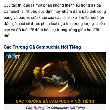
Quy tắc thi đấu là một phần không thể thiếu trong đá gà
Campuchia. Những quy định này nhằm đảm bảo tính công
bằng và bảo vệ sức khỏe của các chiến kê. Trước mỗi trận
đấu, gà chọi sẽ được phân loại dựa trên trọng lượng, chiều
cao và độ tuổi để đảm bảo sự tương xứng giữa hai đối
thủ.
Các Trường Gà Campuchia Nổi Tiếng
Các Trường Gà Campuchia Nổi Tiếng