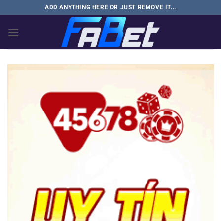
Bỏ
ADD ANYTHING HERE OR JUST REMOVE IT...
qua
nội
dung